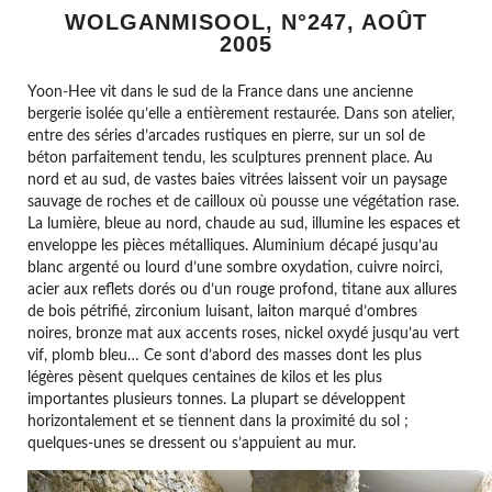
WOLGANMISOOL, N°247, AOÛT
2005
Yoon-Hee vit dans le sud de la France dans une ancienne
bergerie isolée qu’elle a entièrement restaurée. Dans son atelier,
entre des séries d’arcades rustiques en pierre, sur un sol de
béton parfaitement tendu, les sculptures prennent place. Au
nord et au sud, de vastes baies vitrées laissent voir un paysage
sauvage de roches et de cailloux où pousse une végétation rase.
La lumière, bleue au nord, chaude au sud, illumine les espaces et
enveloppe les pièces métalliques. Aluminium décapé jusqu’au
blanc argenté ou lourd d’une sombre oxydation, cuivre noirci,
acier aux reflets dorés ou d’un rouge profond, titane aux allures
de bois pétrifié, zirconium luisant, laiton marqué d’ombres
noires, bronze mat aux accents roses, nickel oxydé jusqu’au vert
vif, plomb bleu… Ce sont d’abord des masses dont les plus
légères pèsent quelques centaines de kilos et les plus
importantes plusieurs tonnes. La plupart se développent
horizontalement et se tiennent dans la proximité du sol ;
quelques-unes se dressent ou s’appuient au mur.