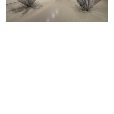
Yoon-Hee évoque la nature à propos de son travail( il faut se
garder de l’entendre au sens étroit des occidentaux pour qui, ni
urbaine, ni industrielle, la nature serait en quelque sorte dans le
paysage ). La nature, c’est ce qui existe de soi-même, c’est le
principe interne de création/transformation par lequel les
formes s’engendrent et se renouvellent. Le travail de Yoon-Hee
convoque une forme d’évidence; délaissant la particularité du
point de vue ou de l’intention, elle cherche à atteindre une
globalité en laissant venir ce qui vient de soi-même,
spontanément.
Expositions et histoires de sculptures
Dans l’atelier, l’installation des pièces implique une sorte de
compromis afin que chacune d’elles soit viable individuellement
et que l’ensemble le soit aussi. Si cette vision panoramique de
l’œuvre est impressionnante par l’unité qui s’en dégage et le
charme particulier qui s’attache à chaque pièce, elle ne permet
toutefois pas de présenter chaque sculpture dans sa
configuration spatiale optimale. C’est pourquoi chaque
exposition de Yoon-Hee est un événement important. Certaines