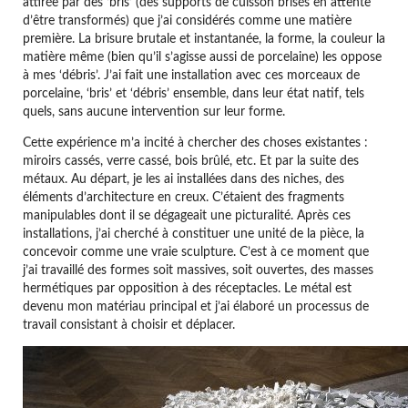
attirée par des ‘bris’ (des supports de cuisson brisés en attente
d’être transformés) que j’ai considérés comme une matière
première. La brisure brutale et instantanée, la forme, la couleur la
matière même (bien qu’il s’agisse aussi de porcelaine) les oppose
à mes ‘débris’. J’ai fait une installation avec ces morceaux de
porcelaine, ‘bris’ et ‘débris’ ensemble, dans leur état natif, tels
quels, sans aucune intervention sur leur forme.
Cette expérience m’a incité à chercher des choses existantes :
miroirs cassés, verre cassé, bois brûlé, etc. Et par la suite des
métaux. Au départ, je les ai installées dans des niches, des
éléments d’architecture en creux. C’étaient des fragments
manipulables dont il se dégageait une picturalité. Après ces
installations, j’ai cherché à constituer une unité de la pièce, la
concevoir comme une vraie sculpture. C’est à ce moment que
j’ai travaillé des formes soit massives, soit ouvertes, des masses
hermétiques par opposition à des réceptacles. Le métal est
devenu mon matériau principal et j’ai élaboré un processus de
travail consistant à choisir et déplacer.