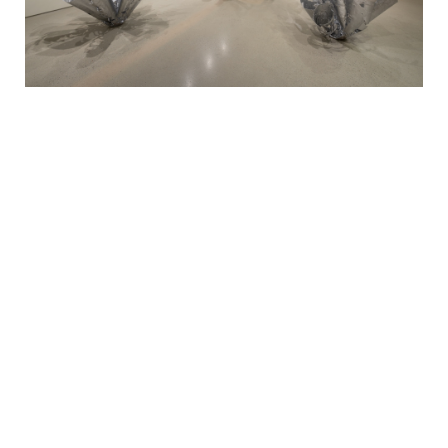
4 – Le choix du titre vise t-il à orienter le regard du spectateur ?
Dans ce cas Saisie d’instant est-il une invitation à réfléchir sur le
geste même de la création ?
Je ne cherche pas à orienter le regard du spectateur en
nommant l’oeuvre. Le sens et la sensibilité sont à rechercher
dans les affects qui pourront s’y projeter. Pour ne pas les
appeler ‘sans titre’, je donne un titre pour identifier les pièces,
tout simplement. Dans le cas de
Saisie d’instant
: c’est une
évidence ! Je suis naturellement imprégnée de culture coréenne,
mais je vis depuis plus de 25 ans entre occident et orient, dans
ces deux cultures opposées et complémentaires. Je n’ai pas
assimilé complètement la culture occidentale, c’est peut-être
pourquoi, parfois je fais référence à des grands maîtres
occidentaux, par exemple
Les trois ombres
de Rodin. Après avoir
fait ma pièce, je me suis rendue compte que je suivais Rodin
tout en allant au contraire… La technique du bronze est ancrée
dans la pratique de la sculpture depuis des millénaires : l’artiste
exécute un modèle en plâtre ou en terre à partir duquel le
fondeur va réaliser un moule qui permettra de tirer en bronze,
par coulage du métal, autant d’exemplaires que l’on veut. Dans
Les trois ombres
, Rodin a installé trois figures identiques (trois